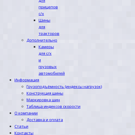
для
прицепов
с/х
Шины
для
тракторов
Дополнительно
Камеры
для с/х
и
грузовых
автомобилей
Информация
Грузоподъёмность (индексы нагрузок)
Конструкция шины
Маркировка шин
Таблица индексов скорости
О компании
Доставка и оплата
Статьи
Контакты