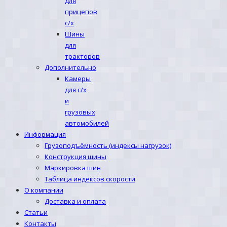
для
прицепов
с/х
Шины
для
тракторов
Дополнительно
Камеры
для с/х
и
грузовых
автомобилей
Информация
Грузоподъёмность (индексы нагрузок)
Конструкция шины
Маркировка шин
Таблица индексов скорости
О компании
Доставка и оплата
Статьи
Контакты