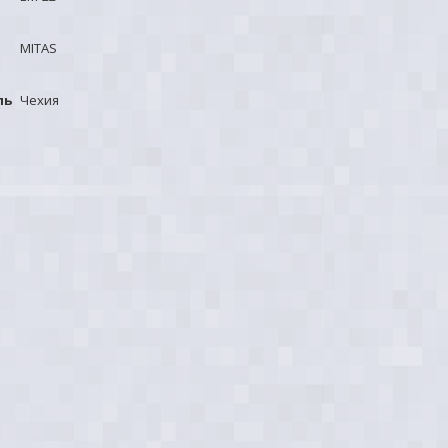
MITAS
ль
Чехия