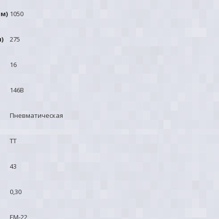
м)
1050
)
275
16
146B
Пневматическая
TT
43
0,30
EM-22