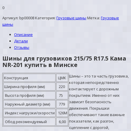
0
Артикул:
bp00008
Категория:
Грузовые шины
Метка:
Грузовые
шины
Описание
Детали
Отзывы
Шины для грузовиков 215/75 R17.5 Кама
NR-201 купить в Минске
Шины – это та часть грузовика,
Конструкция
ЦМК
которая непосредственно
Ширина профиля (мм)
220
контактирует с дорожным
Высота профиля (мм)
75
покрытием. Именно от них
зависит безопасность
Наружный диаметр (мм)
779
движения. Покрышки
Индекс нагрузки/скорости
126М
обеспечивают такие важные
показатели, как разгон,
Обод рекомендуемый
6,00
сцепление с дорогой,