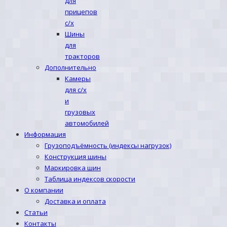
для
прицепов
с/х
Шины
для
тракторов
Дополнительно
Камеры
для с/х
и
грузовых
автомобилей
Информация
Грузоподъёмность (индексы нагрузок)
Конструкция шины
Маркировка шин
Таблица индексов скорости
О компании
Доставка и оплата
Статьи
Контакты