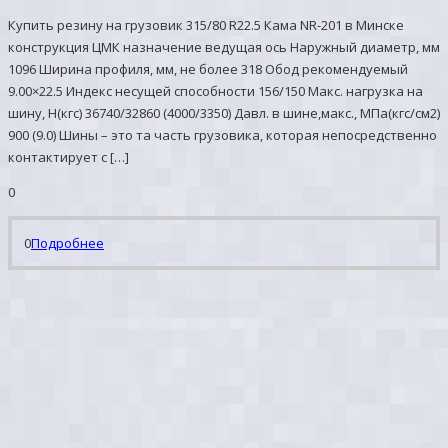
Купить резину на грузовик 315/80 R22.5 Кама NR-201 в Минске
конструкция ЦМК назначение ведущая ось Наружный диаметр, мм
1096 Ширина профиля, мм, не более 318 Обод рекомендуемый
9.00×22.5 Индекс несущей способности 156/150 Макс. нагрузка на
шину, Н(кгс) 36740/32860 (4000/3350) Давл. в шине,макс., МПа(кгс/см2)
900 (9.0) Шины – это та часть грузовика, которая непосредственно
контактирует с […]
0
0
Подробнее