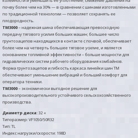
колейности и уменьшить её уплотнение; снижение давления на
почву более чем на 30% — в сравнении с шинами изготовленными
по традиционной технологии — позволяет сохранять ее
плодородность.
TM3000
– надежная шина обеспечивающая превосходную
передачу тягового усилия больших машин; большее число
грунтозацепов находящихся в контакте с почвой, обеспечивает
более чем на четверть большее тяговое усилие, и является
основанием топливной эффективности – больше мощности для
гидравлических систем рабочего оборудования комбайнов.
Форма грунтозацепов и гибкость каркаса линейки шин TM
обеспечивают уменьшение вибраций и больший комфорт для
оператора техники.
TM3000
– экономически выгодное решение для
высокопроизводительного устойчивого сельскохозяйственного
производства.
Диаметр диска:
32 «
Типоразмер: VF1050/50R32
Тип: TL
Индекс нагрузки/скорости: 198D