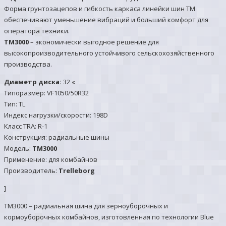
Форма грунтозацепов и гибкость каркаса линейки шин TM
обеспечивают уменьшение вибраций и больший комфорт для
оператора техники.
TM3000
– экономически выгодное решение для
высокопроизводительного устойчивого сельскохозяйственного
производства.
Диаметр диска:
32 «
Типоразмер: VF1050/50R32
Тип: TL
Индекс нагрузки/скорости: 198D
Класс TRA: R-1
Конструкция: радиальные шины
Модель:
TM3000
Применение: для комбайнов
Производитель:
Trelleborg
]
TM3000 – радиальная шина для зерноуборочных и
кормоуборочных комбайнов, изготовленная по технологии Blue