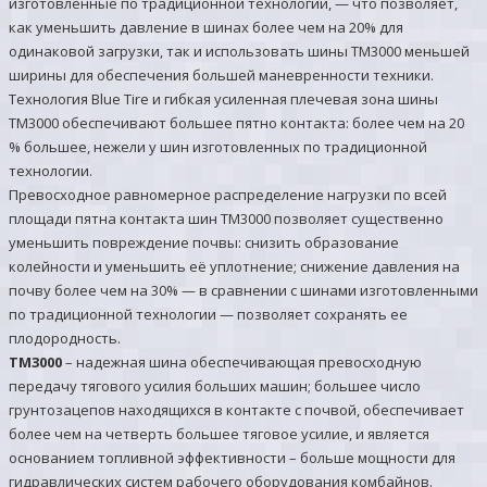
изготовленные по традиционной технологии, — что позволяет,
как уменьшить давление в шинах более чем на 20% для
одинаковой загрузки, так и использовать шины TM3000 меньшей
ширины для обеспечения большей маневренности техники.
Технология Blue Tire и гибкая усиленная плечевая зона шины
TM3000 обеспечивают большее пятно контакта: более чем на 20
% большее, нежели у шин изготовленных по традиционной
технологии.
Превосходное равномерное распределение нагрузки по всей
площади пятна контакта шин TM3000 позволяет существенно
уменьшить повреждение почвы: снизить образование
колейности и уменьшить её уплотнение; снижение давления на
почву более чем на 30% — в сравнении с шинами изготовленными
по традиционной технологии — позволяет сохранять ее
плодородность.
TM3000
– надежная шина обеспечивающая превосходную
передачу тягового усилия больших машин; большее число
грунтозацепов находящихся в контакте с почвой, обеспечивает
более чем на четверть большее тяговое усилие, и является
основанием топливной эффективности – больше мощности для
гидравлических систем рабочего оборудования комбайнов.