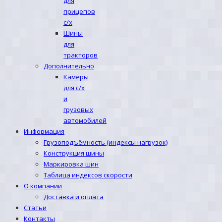
для
прицепов
с/х
Шины
для
тракторов
Дополнительно
Камеры
для с/х
и
грузовых
автомобилей
Информация
Грузоподъёмность (индексы нагрузок)
Конструкция шины
Маркировка шин
Таблица индексов скорости
О компании
Доставка и оплата
Статьи
Контакты