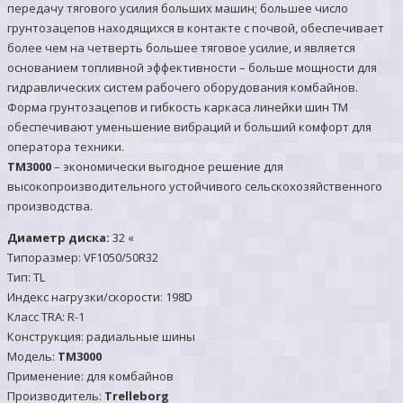
передачу тягового усилия больших машин; большее число
грунтозацепов находящихся в контакте с почвой, обеспечивает
более чем на четверть большее тяговое усилие, и является
основанием топливной эффективности – больше мощности для
гидравлических систем рабочего оборудования комбайнов.
Форма грунтозацепов и гибкость каркаса линейки шин TM
обеспечивают уменьшение вибраций и больший комфорт для
оператора техники.
TM3000
– экономически выгодное решение для
высокопроизводительного устойчивого сельскохозяйственного
производства.
Диаметр диска:
32 «
Типоразмер: VF1050/50R32
Тип: TL
Индекс нагрузки/скорости: 198D
Класс TRA: R-1
Конструкция: радиальные шины
Модель:
TM3000
Применение: для комбайнов
Производитель:
Trelleborg