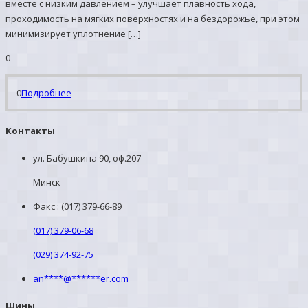
вместе с низким давлением – улучшает плавность хода,
проходимость на мягких поверхностях и на бездорожье, при этом
минимизирует уплотнение […]
0
0
Подробнее
Контакты
ул. Бабушкина 90, оф.207
Минск
Факс : (017) 379-66-89
(017) 379-06-68
(029) 374-92-75
an
****
@
******
er.com
Шины