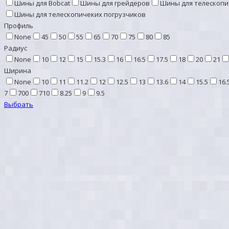
Шины для Bobcat
Шины для грейдеров
Шины для телескопи
Шины для телескопичеких погрузчиков
Профиль
None
45
50
55
65
70
75
80
85
Радиус
None
10
12
15
15.3
16
16.5
17.5
18
20
21
Ширина
None
10
11
11.2
12
12.5
13
13.6
14
15.5
16.
7
700
710
8.25
9
9.5
Выбрать