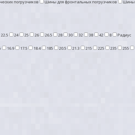
ческих погрузчиков
Шины для фронтальных погрузчиков
Шины 
22.5
24
25
26
26.5
28
30
32
38
42
8
Радиус
5
16.9
17.5
18.4
185
20.5
21.3
215
225
235
255