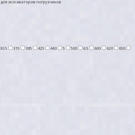
для экскаваторов-погрузчиков
30.5
315
385
425
460
5
500
6.5
600
620
650