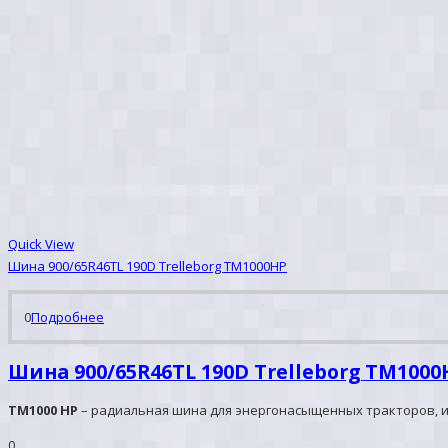
Quick View
Шина 900/65R46TL 190D Trelleborg TM1000HP
0
Подробнее
Шина 900/65R46TL 190D Trelleborg TM1000
TM1000 HP
– радиальная шина для энергонасыщенных тракторов, из
0